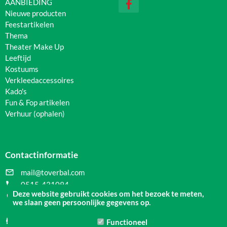
AANBIEDING
Nieuwe producten
Feestartikelen
Thema
Theater Make Up
Leeftijd
Kostuums
Verkleedaccessoires
Kado's
Fun & Fop artikelen
Verhuur (ophalen)
Contactinformatie

mail@toverbal.com

0515-431094
Deze website gebruikt cookies om het bezoek te meten,

Nauwe Noorderhorne 1
we slaan geen persoonlijke gegevens op.
8601 CW Sneek

KvK Nummer 01047305
Functioneel