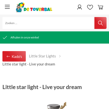
snelle verzending
Gratis verzending vanaf € 50,00
Afhalen in onze winkel
Little Star Lights
Kado's
Little star light - Live your dream
Little star light - Live your dream