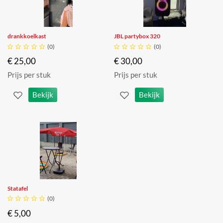
drankkoelkast
JBL partybox 320





(0)





(0)
€ 25,00
€ 30,00
Prijs per stuk
Prijs per stuk
Bekijk
Bekijk
Statafel





(0)
€ 5,00