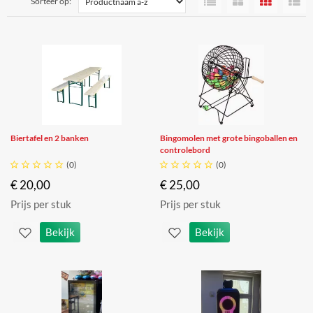
Sorteer op:
Biertafel en 2 banken
Bingomolen met grote bingoballen en
controlebord





(0)





(0)
€ 20,00
€ 25,00
Prijs per stuk
Prijs per stuk
Bekijk
Bekijk