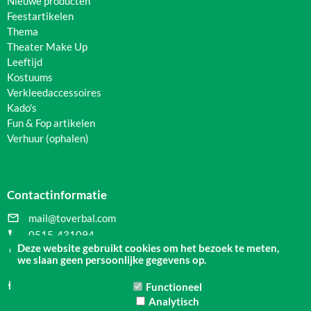
Nieuwe producten
Feestartikelen
Thema
Theater Make Up
Leeftijd
Kostuums
Verkleedaccessoires
Kado's
Fun & Fop artikelen
Verhuur (ophalen)
Contactinformatie

mail@toverbal.com

0515-431094
Deze website gebruikt cookies om het bezoek te meten,

Nauwe Noorderhorne 1
we slaan geen persoonlijke gegevens op.
8601 CW Sneek

KvK Nummer 01047305
Functioneel
Analytisch