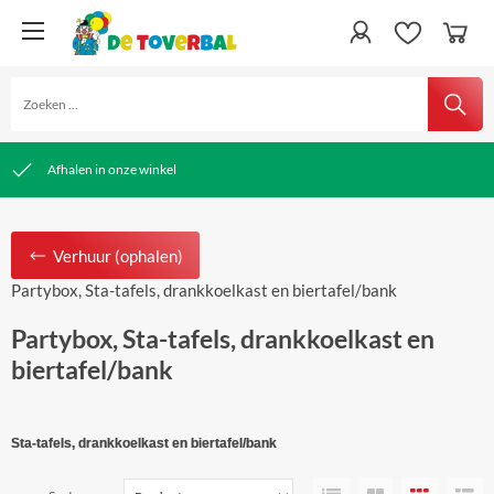
snelle verzending
Gratis verzending vanaf € 50,00
Afhalen in onze winkel
Verhuur (ophalen)
Partybox, Sta-tafels, drankkoelkast en biertafel/bank
Partybox, Sta-tafels, drankkoelkast en
biertafel/bank
Sta-tafels, drankkoelkast en biertafel/bank