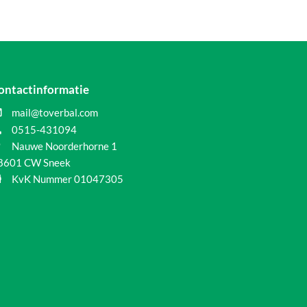
ontactinformatie

mail@toverbal.com

0515-431094

Nauwe Noorderhorne 1
8601 CW Sneek

KvK Nummer 01047305