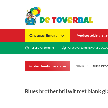
Veelgestelde vrage
Ons assortiment
snelle verzending
Gratis verzending vanaf € 50,0
Brillen
Blues brot
Verkleedaccessoires
Blues brother bril wit met blank gl