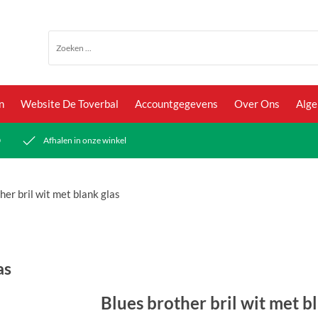
n
Website De Toverbal
Accountgegevens
Over Ons
Alg
0
Afhalen in onze winkel
her bril wit met blank glas
as
Blues brother bril wit met b