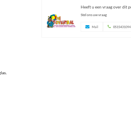
Heeft u een vraag over dit 
Stel ons uw vraag
Mail
0515431094
glas.