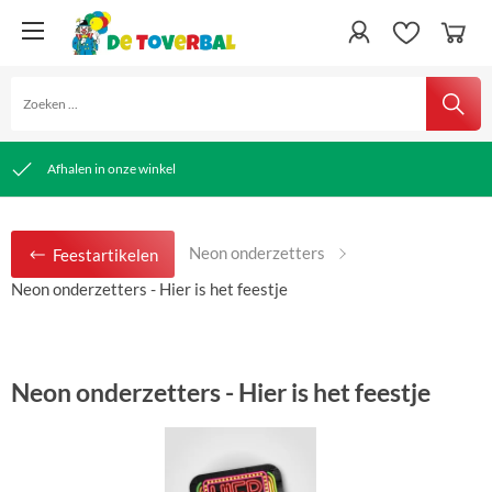
snelle verzending
Gratis verzending vanaf € 50,00
Afhalen in onze winkel
Neon onderzetters
Feestartikelen
Neon onderzetters - Hier is het feestje
Neon onderzetters - Hier is het feestje