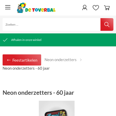
snelle verzending
Gratis verzending vanaf € 50,00
Afhalen in onze winkel
Neon onderzetters
Feestartikelen
Neon onderzetters - 60 jaar
Neon onderzetters - 60 jaar